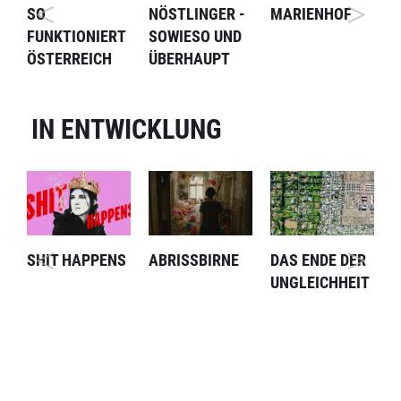
SO
NÖSTLINGER -
MARIENHOF
M
FUNKTIONIERT
SOWIESO UND
F
ÖSTERREICH
ÜBERHAUPT
IN ENTWICKLUNG
SHIT HAPPENS
ABRISSBIRNE
DAS ENDE DER
I
UNGLEICHHEIT
T
F