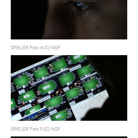
SPIELER Foto 4 (C) NGF
SPIELER Foto 5 (C) NGF