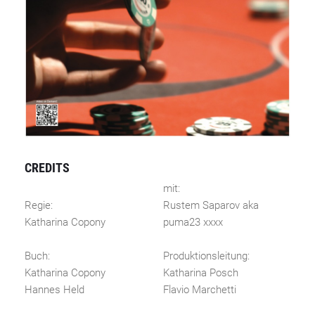
CREDITS
mit:
Regie:
Rustem Saparov aka
Katharina Copony
puma23 xxxx
Buch:
Produktionsleitung:
Katharina Copony
Katharina Posch
Hannes Held
Flavio Marchetti