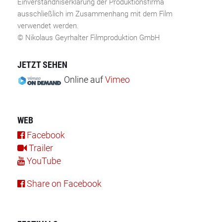
Einverständniserklärung der Produktionsfirma
ausschließlich im Zusammenhang mit dem Film
verwendet werden.
© Nikolaus Geyrhalter Filmproduktion GmbH
JETZT SEHEN
Online
auf
Vimeo
WEB
Facebook
Trailer
YouTube
Share on Facebook