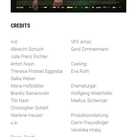
CREDITS
mit:
VFX Artist:
Albrecht Schuch
Gerd Zimmermann
Julia Franz Richter
Anton Noori
Casting:
Theresa Frostad Eggesbø
Eva Roth
Salka Weber
Maria Hofstätter
Dramaturgie:
Branko Samarovski
Wolfgang Widerhofer
Tilo Nest
Markus Schleinzer
Christopher Schärf
Marlene Hauser
Produktionsleitung:
u.a.
Catrin Freundlinger
Veronika Hraby