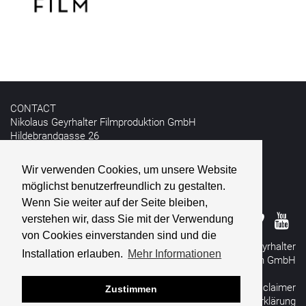
CONTACT
Nikolaus Geyrhalter Filmproduktion GmbH
Hildebrandgasse 26
A - 1180 Vienna
Wir verwenden Cookies, um unsere Website
T +43 1 4030162
möglichst benutzerfreundlich zu gestalten.
E
info@geyrhalterfilm.com
Wenn Sie weiter auf der Seite bleiben,
verstehen wir, dass Sie mit der Verwendung
von Cookies einverstanden sind und die
© 2026 Nikolaus Geyrhalter
Installation erlauben.
Mehr Informationen
Filmproduktion GmbH
All rights reserved
Impressum
&
Disclaimer
Zustimmen
Datenschutzerklärung