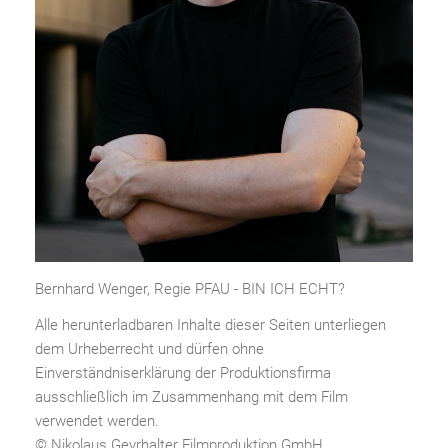
Bernhard Wenger, Regie PFAU - BIN ICH ECHT?
Alle herunterladbaren Inhalte dieser Seiten unterliegen
dem Urheberrecht und dürfen ohne
Einverständniserklärung der Produktionsfirma
ausschließlich im Zusammenhang mit dem Film
verwendet werden.
© Nikolaus Geyrhalter Filmproduktion GmbH