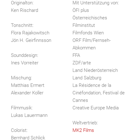
Originalton:
Mit Unterstützung von:
Ken Rischard
ÖFI plus
Österreichisches
Tonschnitt:
Filminstitut
Flora Rajakowitsch
Filmfonds Wien
Jón H. Geirfinnsson
ORF Film/Fernseh-
Abkommen
Sounddesign:
FFA
Ines Vorreiter
ZDF/arte
Land Niederösterreich
Mischung:
Land Salzburg
Matthias Ermert
La Résidence de la
Alexander Koller
Cinéfondation, Festival de
Cannes
Filmmusik:
Creative Europe Media
Lukas Lauermann
Weltvertrieb:
Colorist:
MK2 Films
Bernhard Schlick