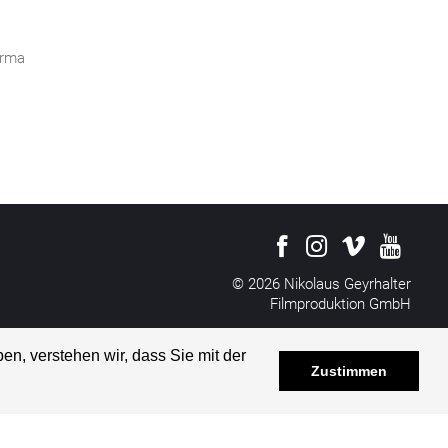
irma
© 2026 Nikolaus Geyrhalter
Filmproduktion GmbH
All rights reserved
Impressum
&
Disclaimer
en, verstehen wir, dass Sie mit der
Datenschutzerklärung
Zustimmen