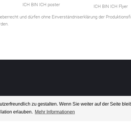
ICH BIN ICH poster
ICH BIN ICH Flyer
rheberrecht und dürfen ohne Einverständniserklärung der Produktionsf
rden.
rfreundlich zu gestalten. Wenn Sie weiter auf der Seite bleib
lation erlauben.
Mehr Informationen