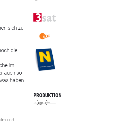
hen sich zu
noch die
uche im
er auch so
 was haben
PRODUKTION
ilm und