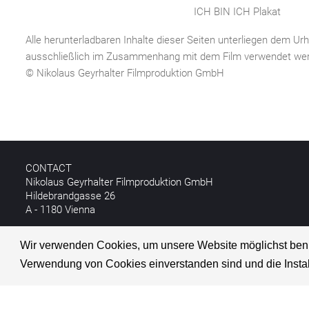
ICH BIN ICH Plakat
Alle herunterladbaren Inhalte dieser Seiten unterliegen dem U
ausschließlich im Zusammenhang mit dem Film verwendet we
© Nikolaus Geyrhalter Filmproduktion GmbH
CONTACT
Nikolaus Geyrhalter Filmproduktion GmbH
Hildebrandgasse 26
A - 1180 Vienna
T +43 1 4030162
Wir verwenden Cookies, um unsere Website möglichst benutze
E
info@geyrhalterfilm.com
Verwendung von Cookies einverstanden sind und die Instal