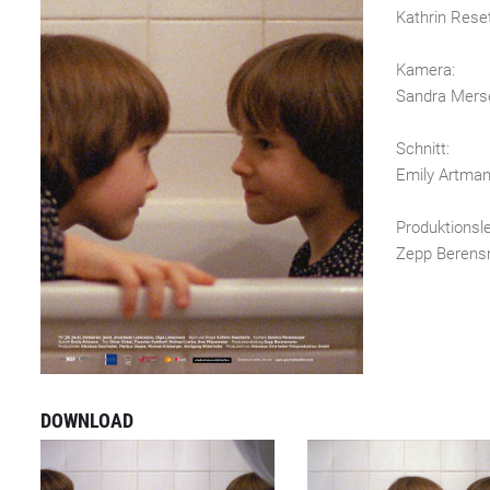
Kathrin Reset
Kamera:
Sandra Mers
Schnitt:
Emily Artma
Produktionsle
Zepp Berens
DOWNLOAD