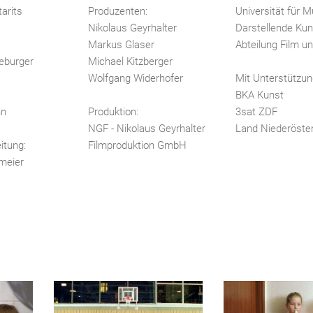
arits
Produzenten:
Universität für 
Nikolaus Geyrhalter
Darstellende Kun
Markus Glaser
Abteilung Film u
eburger
Michael Kitzberger
Wolfgang Widerhofer
Mit Unterstützun
BKA Kunst
nn
Produktion:
3sat ZDF
NGF - Nikolaus Geyrhalter
Land Niederöster
itung:
Filmproduktion GmbH
meier