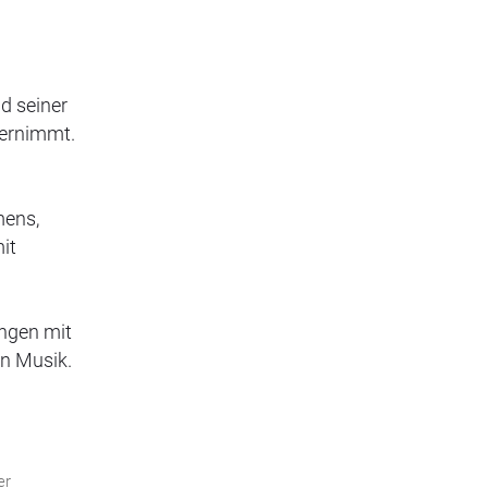
d seiner
ternimmt.
mens,
it
ungen mit
in Musik.
er