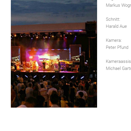
Markus Wogr
Schnitt:
Harald Aue
Kamera:
Peter Pfund
Kameraassis
Michael Gart