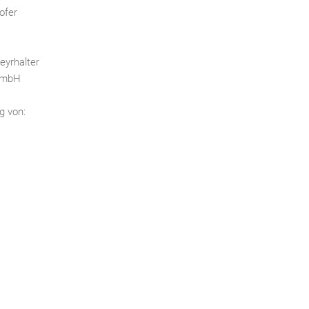
hofer
eyrhalter
 GmbH
g von: