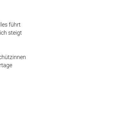
les führt
ch steigt
schützinnen
rtage