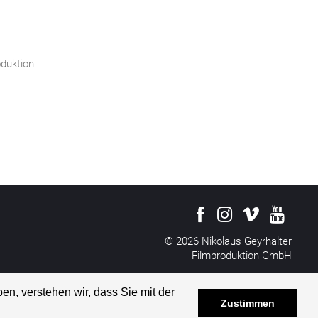
oduktion
© 2026 Nikolaus Geyrhalter
Filmproduktion GmbH
All rights reserved
Impressum
&
Disclaimer
en, verstehen wir, dass Sie mit der
Datenschutzerklärung
Zustimmen