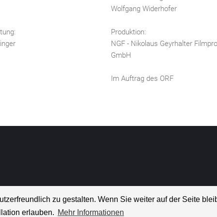
Wolfgang Widerhofer
tung:
Produktion:
linger
NGF - Nikolaus Geyrhalter Filmpr
GmbH
Im Auftrag des ORF
rfreundlich zu gestalten. Wenn Sie weiter auf der Seite bleib
lation erlauben.
Mehr Informationen