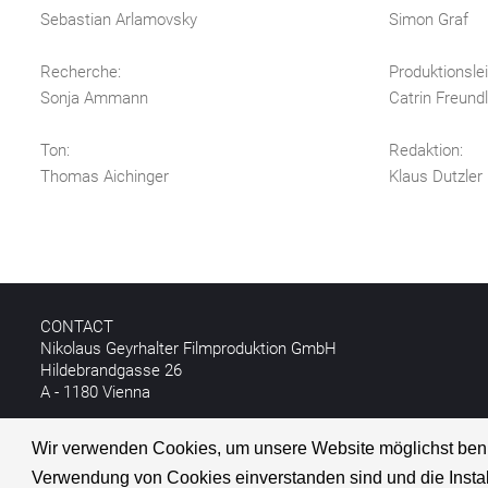
Sebastian Arlamovsky
Simon Graf
Recherche:
Produktionslei
Sonja Ammann
Catrin Freund
Ton:
Redaktion:
Thomas Aichinger
Klaus Dutzler
CONTACT
Nikolaus Geyrhalter Filmproduktion GmbH
Hildebrandgasse 26
A - 1180 Vienna
T +43 1 4030162
Wir verwenden Cookies, um unsere Website möglichst benutze
E
info@geyrhalterfilm.com
Verwendung von Cookies einverstanden sind und die Instal